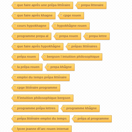
que faire après une prépa littéraire
prepa litteraire
que faire après khagne
cpge rouen
cours hypokhagne
hypokhâgne rouen
programme prepa al
prepa rouen
prepa lettre
que faire après hypokhâgne
prépas littéraires
prépa rouen
bergson l intuition philosophique
la prépa rouen
prepa khâgne
emploi du temps prépa littéraire
cpge littéraire programme
l\'intuition philosophique bergson
programme prépa lettres
programme khâgne
prépa littéraire emploi du temps
prépa al programme
lycee jeanne d\'arc rouen internat