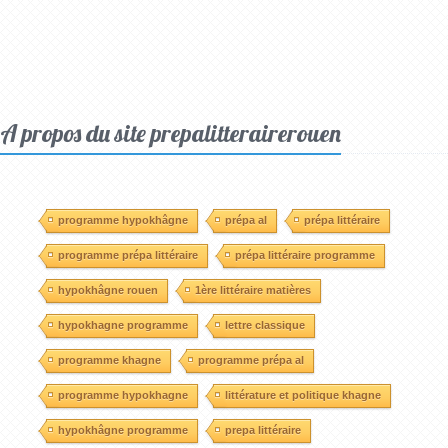
A propos du site prepalitterairerouen
programme hypokhâgne
prépa al
prépa littéraire
programme prépa littéraire
prépa littéraire programme
hypokhâgne rouen
1ère littéraire matières
hypokhagne programme
lettre classique
programme khagne
programme prépa al
programme hypokhagne
littérature et politique khagne
hypokhâgne programme
prepa littéraire