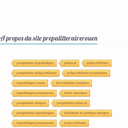
A propos du site prepalitterairerouen
programme hypokhâgne
prépa al
prépa littéraire
programme prépa littéraire
prépa littéraire programme
hypokhâgne rouen
1ère littéraire matières
hypokhagne programme
lettre classique
programme khagne
programme prépa al
programme hypokhagne
littérature et politique khagne
hypokhâgne programme
prepa littéraire