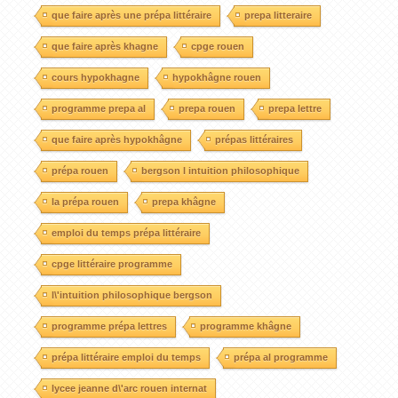
que faire après une prépa littéraire
prepa litteraire
que faire après khagne
cpge rouen
cours hypokhagne
hypokhâgne rouen
programme prepa al
prepa rouen
prepa lettre
que faire après hypokhâgne
prépas littéraires
prépa rouen
bergson l intuition philosophique
la prépa rouen
prepa khâgne
emploi du temps prépa littéraire
cpge littéraire programme
l\'intuition philosophique bergson
programme prépa lettres
programme khâgne
prépa littéraire emploi du temps
prépa al programme
lycee jeanne d\'arc rouen internat